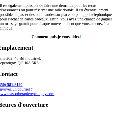
Il est également possible de faire une demande pour les reçus
d’assurances ou pour réserver une salle double. Il est éventuellement
possible de passer des commandes sur place ou par appel téléphonique
pour l’achat de cartes cadeaux. Enfin, vous avez une chance de gagner
un massage gratuit pour chaque nouveau client que vous amenez à la
clinique.
Comment puis-je vous aidez
?
Emplacement
alle 202, 45 Bd Industriel,
epentigny, QC J6A 5R5
Contact
450) 581-8120
nvoyez un courriel @
ww.massotherapierepentigny.com
Heures d'ouverture